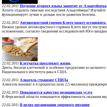
22.02.2011
Изучение второго языка защитит от Альцгеймера
Хотите отдалить тяжелые последствия Альцгеймера? Изучайте в
функционирует лучше и дольше после развития болезни.
22.02.2011
Антивозростной гормон Клото может остановить 
Низкие уровни антивозрастного гормона Клото могут послужит
осложнениях, согласно сведениям исследователей Юго-западн
22.02.2011
Клетчатка продлевает жизнь
Диета, богатая клетчаткой и особенно продуктами из цельного
Национального института рака в США.
22.02.2011
Алкоголь страшнее СПИДа
Алкоголь виноват в 4 процентах (или 2,5 миллиона) преждев
22.02.2011
Повышается качество медицинских услуг
В Ферганской области повышается эффективность оказания ме
22.02.2011
В целях организации здорового питания