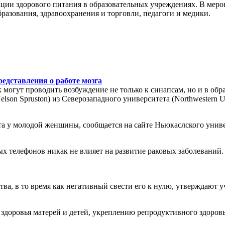
зации здорового питания в образовательных учреждениях. В ме
разования, здравоохранения и торговли, педагоги и медики.
едставления о работе мозга
могут проводить возбуждение не только к синапсам, но и в обр
son Spruston) из Северозападного университета (Northwestern Un
у молодой женщины, сообщается на сайте Ньюкаслского универс
х телефонов никак не влияет на развитие раковых заболеваний.
ва, в то время как негативный свести его к нулю, утверждают 
здоровья матерей и детей, укреплению репродуктивного здоровь