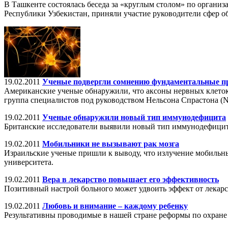
В Ташкенте состоялась беседа за «круглым столом» по органи
Республики Узбекистан, приняли участие руководители сфер об
19.02.2011
Ученые подвергли сомнению фундаментальные пр
Американские ученые обнаружили, что аксоны нервных клеток 
группа специалистов под руководством Нельсона Спрастона (Nel
19.02.2011
Ученые обнаружили новый тип иммунодефицита
Британские исследователи выявили новый тип иммунодефицита 
19.02.2011
Мобильники не вызывают рак мозга
Израильские ученые пришли к выводу, что излучение мобильны
университета.
19.02.2011
Вера в лекарство повышает его эффективность
Позитивный настрой больного может удвоить эффект от лекарст
19.02.2011
Любовь и внимание – каждому ребенку
Результативны проводимые в нашей стране реформы по охране 