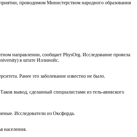
роприятии, проводимом Министерством народного образования
атном направлении, сообщает PhysOrg. Исследование провела
iversity) в штате Иллинойс.
итета. Ранее это заболевание известно не было.
 Таков вывод, сделанный специалистами из тель-авивского
ученые. Исследователи из Оксфорда.
я населения.