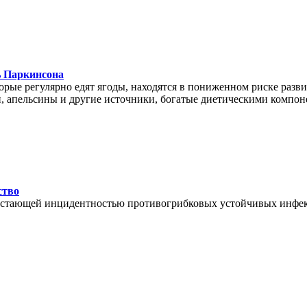
ь Паркинсона
рые регулярно едят ягоды, находятся в пониженном риске разв
ки, апельсины и другие источники, богатые диетическими компон
ство
растающей инцидентностью противогрибковых устойчивых инфекц