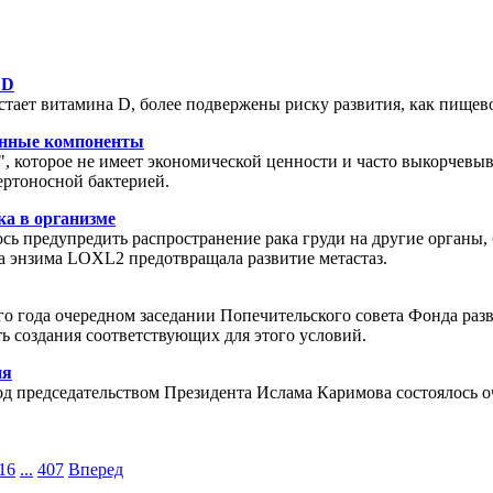
 D
остает витамина D, более подвержены риску развития, как пищев
енные компоненты
", которое не имеет экономической ценности и часто выкорчевы
ертоносной бактерией.
ка в организме
ь предупредить распространение рака груди на другие органы,
ка энзима LOXL2 предотвращала развитие метастаз.
о года очередном заседании Попечительского совета Фонда разв
ь создания соответствующих для этого условий.
ия
од председательством Президента Ислама Каримова состоялось о
16
...
407
Вперед