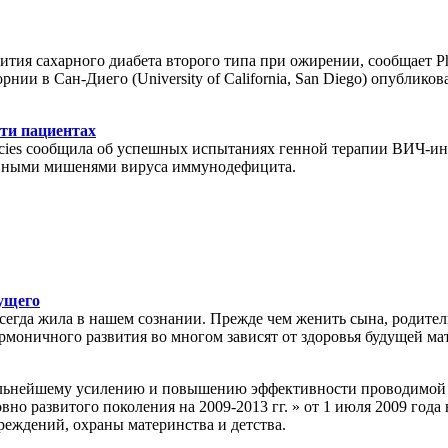
тия сахарного диабета второго типа при ожирении, сообщает P
 в Сан-Диего (University of California, San Diego) опубликован в 
ти пациентах
cies сообщила об успешных испытаниях генной терапии ВИЧ-инф
авными мишенями вируса иммунодефицита.
ущего
сегда жила в нашем сознании. Прежде чем женить сына, родител
армоничного развития во многом зависят от здоровья будущей ма
альнейшему усилению и повышению эффективности проводимой р
о развитого поколения на 2009-2013 гг. » от 1 июля 2009 года
еждений, охраны материнства и детства.