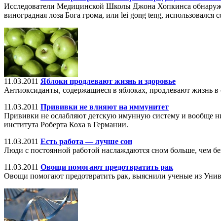
Исследователи Медицинской Школы Джона Хопкинса обнаружили
виноградная лоза Бога грома, или lei gong teng, использовался 
11.03.2011
Яблоки продлевают жизнь и здоровье
Антиоксиданты, содержащиеся в яблоках, продлевают жизнь в 
11.03.2011
Прививки не влияют на иммунитет
Прививки не ослабляют детскую имунную систему и вообще ник
института Роберта Коха в Германии.
11.03.2011
Есть работа — лучше сон
Люди с постоянной работой наслаждаются сном больше, чем без
11.03.2011
Овощи помогают предотвратить рак
Овощи помогают предотвратить рак, выяснили ученые из Уни