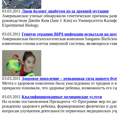
03.03.2011
Люди болеют диабетом из-за древней мутации
Американские ученые обнаружили генетические причины разви
руководством Джейн Ким (Jane J. Kim) из Университета Калифорнии
Experimental Biology.
03.03.2011
Генную терапию ВИЧ-инфекции испытали на шес
Американская биотехнологическая компания Sangamo BioScien
изменении генома клеток иммунной системы, являющихся гл
03.03.2011
Здоровое поколение – решающая сила нашего буд
Мечта о здоровом поколении была унаследована от предков и в
прекрасно понимали, что здоровье ребенка, возможность его г
03.03.2011
Квалифицированные медицинские услуги
На основе постановления Президента «О Программе мер по д
рождению здорового ребенка, формированию физически и духовн
вопросам улучшения деятельности первичных медицинских учр