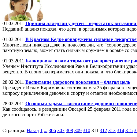
01.03.2011
Причина аллергии у детей – недостаток витамина
Недавний анализ показал, что дети, в организмах которых нед
01.03.2011
В Красном Кедре обнаружены сильные лекарств
Многие люди никогда даже не подозревали, что "сорное дерево
пахотную землю, может стать сильным оружием в борьбе со см
01.03.2011
Блокировка энзима тормозит распространение ра
Ученым Института Исследования Рака в Великобритании удалос
вещество. В своих экспериментах они показали, что блокиров
28.02.2011
Воспитание здорового поколения – благая цель
Президент Ислам Каримов на состоявшемся 25 февраля текущег
вопросу привлечения девочек к спорту и отметил необходимост
28.02.2011
Основная задача – воспитание здорового поколен
Как сообщалось, в резиденции Оксарой 25 февраля 2011 года п
детского спорта Узбекистана.
Страницы:
Назад
1
...
306
307
308
309
310
311
312
313
314
315
3