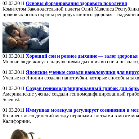
03.03.2011
Основы формирования здорового поколения
Комитетом Законодательной палаты Олий Мажлиса Республики 
правовых основ охраны репродуктивного здоровья – надежный
01.03.2011
Хороший сон и ровное дыхание — залог здоровья
Многие люди живут с нарушениями дыхания во сне и не знают, 
01.03.2011
Японские ученые создали наноловушки для вирус
Ученые из Японии создали нанотрубки, которые способны захва
01.03.2011
Создан генномодифицированный грибок для борь
Американские ученые создали генномодифицированный грибок,
Scientist.
01.03.2011
Иммунная молекула регулирует соединения в моз
Количество соединений между нервными клетками в мозге мож
Калифорнии.