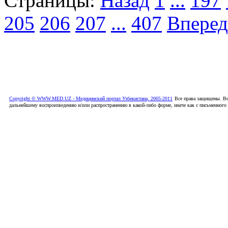
Страницы:
Назад
1
...
197
205
206
207
...
407
Вперед
Copyright © WWW.MED.UZ - Медицинский портал Узбекистана, 2005-2011
Все права защищены. Вс
дальнейшему воспроизведению и/или распространению в какой-либо форме, иначе как с письменного