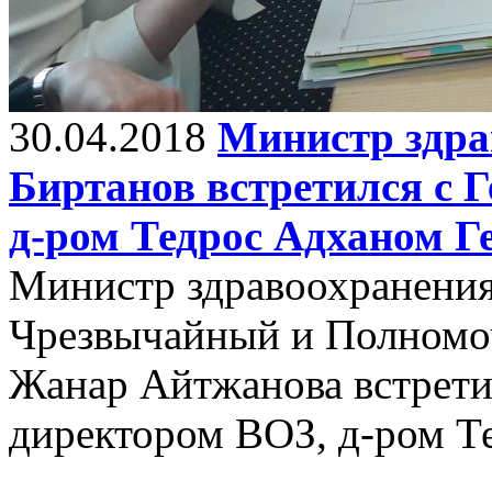
30.04.2018
Министр здра
Биртанов встретился с
д-ром Тедрос Адханом Г
Министр здравоохранения
Чрезвычайный и Полномо
Жанар Айтжанова встрети
директором ВОЗ, д-ром Т