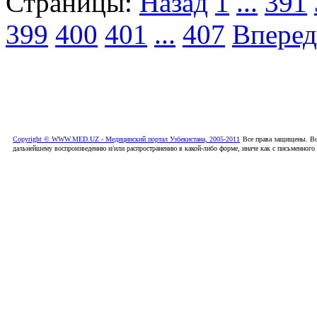
Страницы:
Назад
1
...
391
399
400
401
...
407
Вперед
Copyright © WWW.MED.UZ - Медицинский портал Узбекистана, 2005-2011
Все права защищены. Вс
дальнейшему воспроизведению и/или распространению в какой-либо форме, иначе как с письменного