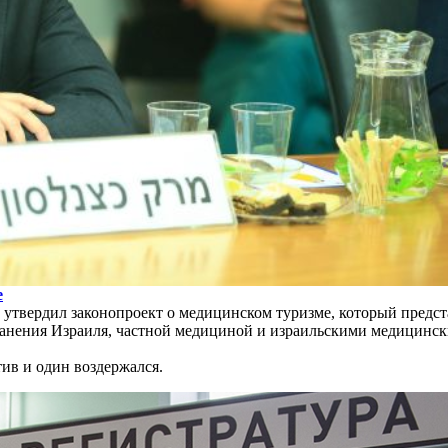
е
х утвердил законопроект о медицинском туризме, который предс
ранения Израиля, частной медициной и израильскими медицин
тив и один воздержался.