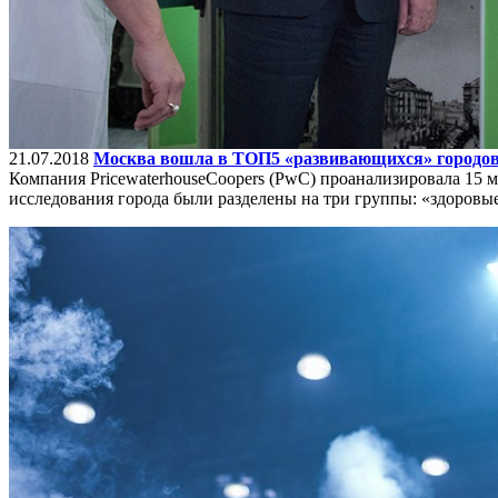
21.07.2018
Москва вошла в ТОП5 «развивающихся» городов
Компания PricewaterhouseCoopers (PwC) проанализировала 15 
исследования города были разделены на три группы: «здоров