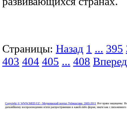
развивающихся странах.
Страницы:
Назад
1
...
395
403
404
405
...
408
Вперед
Copyright © WWW.MED.UZ - Медицинский портал Узбекистана, 2005-2011
Все права защищены. Вс
дальнейшему воспроизведению и/или распространению в какой-либо форме, иначе как с письменного