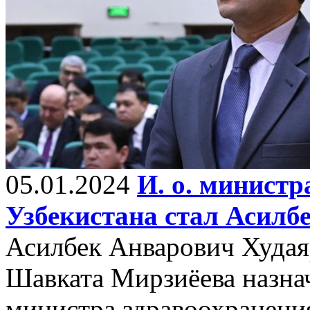
05.01.2024
И. о. министр
Узбекистана стал Асилб
Асилбек Анварович Худая
Шавката Мирзиёева назн
министра здравоохранени