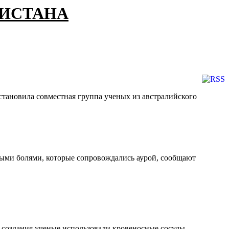
КИСТАНА
становила совместная группа ученых из австралийского
ыми болями, которые сопровождались аурой, сообщают
 создания ученые использовали кровеносные сосуды