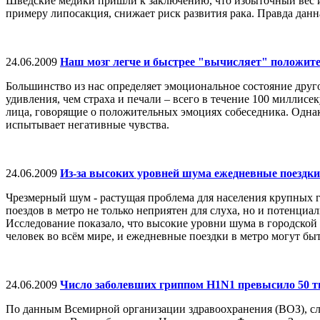
Шведские медики пришли к заключению, что избыточный вес и о
примеру липосакция, снижает риск развития рака. Правда дан
24.06.2009
Наш мозг легче и быстрее "вычисляет" положите
Большинство из нас определяет эмоциональное состояние друг
удивления, чем страха и печали – всего в течение 100 миллис
лица, говорящие о положительных эмоциях собеседника. Однако
испытывает негативные чувства.
24.06.2009
Из-за высоких уровней шума ежедневные поездки
Чрезмерный шум - растущая проблема для населения крупных 
поездов в метро не только неприятен для слуха, но и потенциал
Исследование показало, что высокие уровни шума в городской 
человек во всём мире, и ежедневные поездки в метро могут быт
24.06.2009
Число заболевших гриппом H1N1 превысило 50 
По данным Всемирной организации здравоохранения (ВОЗ), слу