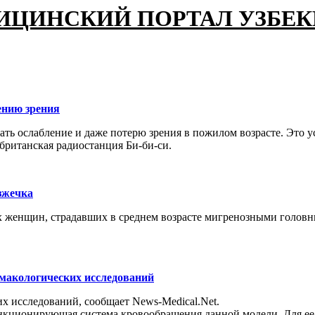
ИЦИНСКИЙ ПОРТАЛ УЗБЕ
ению зрения
ть ослабление и даже потерю зрения в пожилом возрасте. Это у
британская радиостанция Би-би-си.
зжечка
 женщин, страдавших в среднем возрасте мигренозными головн
макологических исследований
х исследований, сообщает News-Medical.Net.
нкционирующая система кровообращения данной модели. Для ее