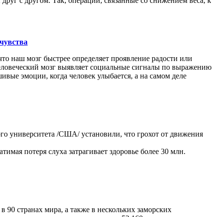
руг с другом. Так, операции, связанные со снижением веса, к
 чувства
что наш мозг быстрее определяет проявление радости или
у человеческий мозг выявляет социальные сигналы по выражению
вые эмоции, когда человек улыбается, а на самом деле
о университета /США/ установили, что грохот от движения
имая потеря слуха затрагивает здоровье более 30 млн.
90 странах мира, а также в нескольких заморских