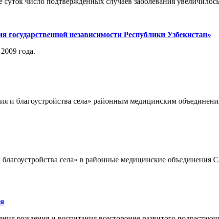
 суток число подтвержденных случаев заболевания увеличилось 
ия государственной независимости Республики Узбекистан»
2009 года.
ия и благоустройства села» районным медицинским объединени
и благоустройства села» в районные медицинские объединения 
ия
ечения рождения и воспитания всесторонне развитого подрастаю