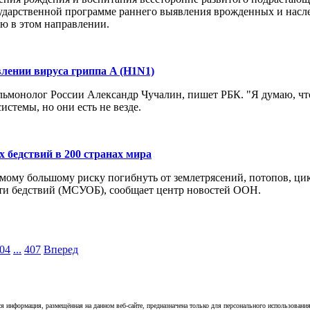
осударственной программе раннего выявления врожденных и нас
ию в этом направлении.
влении вируса гриппа A (H1N1)
монолог России Александр Чучалин, пишет РБК. "Я думаю, что з
стемы, но они есть не везде.
 бедствий в 200 странах мира
мому большому риску погибнуть от землетрясений, потопов, цик
и бедствий (МСУОБ), сообщает центр новостей ООН.
04
...
407
Вперед
я информация, размещённая на данном веб-сайте, предназначена только для персонального использовани