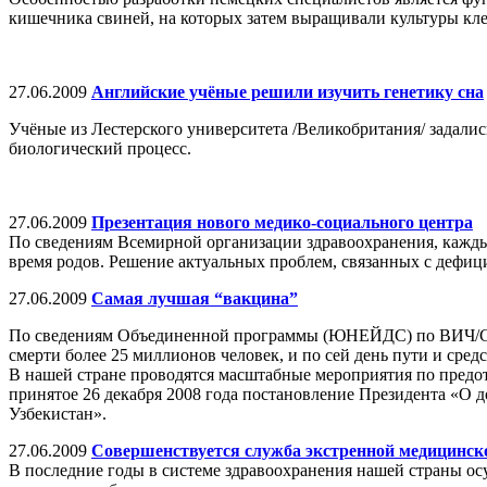
кишечника свиней, на которых затем выращивали культуры кле
27.06.2009
Английские учёные решили изучить генетику сна
Учёные из Лестерского университета /Великобритания/ задалис
биологический процесс.
27.06.2009
Презентация нового медико-социального центра
По сведениям Всемирной организации здравоохранения, кажд
время родов. Решение актуальных проблем, связанных с дефиц
27.06.2009
Самая лучшая “вакцина”
По сведениям Объединенной программы (ЮНЕЙДС) по ВИЧ/СПИ
смерти более 25 миллионов человек, и по сей день пути и сре
В нашей стране проводятся масштабные мероприятия по пред
принятое 26 декабря 2008 года постановление Президента «
Узбекистан».
27.06.2009
Совершенствуется служба экстренной медицинс
В последние годы в системе здравоохранения нашей страны о