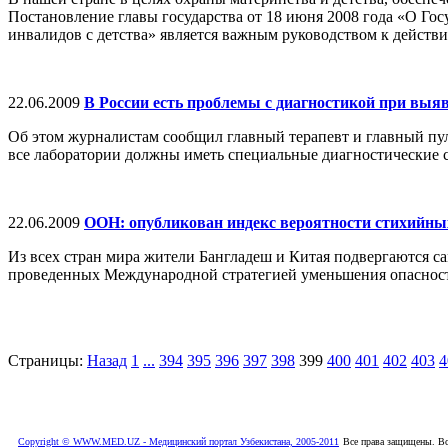
Постановление главы государства от 18 июня 2008 года «О Г
инвалидов с детства» является важным руководством к действ
22.06.2009
В России есть проблемы с диагностикой при выя
Об этом журналистам сообщил главный терапевт и главный пуль
все лаборатории должны иметь специальные диагностические си
22.06.2009
ООН: опубликован индекс вероятности стихийных
Из всех стран мира жители Бангладеш и Китая подвергаются са
проведенных Международной стратегией уменьшения опасност
Страницы:
Назад
1
...
394
395
396
397
398
399
400
401
402
403
4
Copyright © WWW.MED.UZ - Медицинский портал Узбекистана, 2005-2011
Все права защищены. Вс