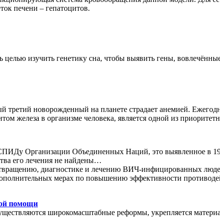
ток печени – гепатоцитов.
ь целью изучить генетику сна, чтобы выявить гены, вовлечённы
ый третий новорожденный на планете страдает анемией. Ежегод
итом железа в организме человека, является одной из приорите
Ду Организации Объединенных Наций, это выявленное в 1981
дства его лечения не найдены…
отвращению, диагностике и лечению ВИЧ-инфицированных людей
О дополнительных мерах по повышению эффективности противод
кой помощи
существляются широкомасштабные реформы, укрепляется матери