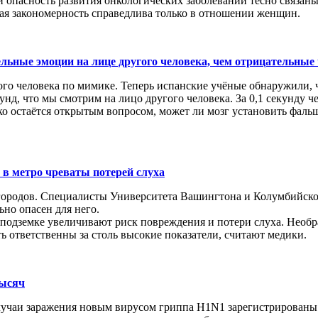
пасность развития онкологических заболеваний тесно связаны д
ная закономерность справедлива только в отношении женщин.
льные эмоции на лице другого человека, чем отрицательные
ого человека по мимике. Теперь испанские учёные обнаружили, 
екунд, что мы смотрим на лицо другого человека. За 0,1 секунд
 остаётся открытым вопросом, может ли мозг установить фальши
 в метро чреваты потерей слуха
городов. Специалисты Университета Вашингтона и Колумбийског
ьно опасен для него.
подземке увеличивают риск повреждения и потери слуха. Необрат
ь ответственны за столь высокие показатели, считают медики.
тысяч
чаи заражения новым вирусом гриппа H1N1 зарегистрированы в 