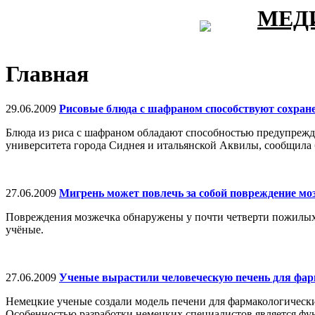
МЕД
Главная
29.06.2009
Рисовые блюда с шафраном способствуют сохран
Блюда из риса с шафраном обладают способностью предупрежда
университета города Сиднея и итальянской Аквилы, сообщила 
27.06.2009
Мигрень может повлечь за собой повреждение мо
Повреждения мозжечка обнаружены у почти четверти пожилых
учёные.
27.06.2009
Ученые вырастили человеческую печень для фар
Немецкие ученые создали модель печени для фармакологически
Особенностью разработки немецких специалистов является фу