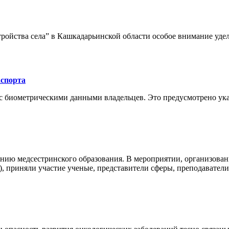
тройства села” в Кашкадарьинской области особое внимание уд
аспорта
та с биометрическими данными владельцев. Это предусмотрено у
нию медсестринского образования. В мероприятии, организова
, приняли участие ученые, представители сферы, преподавател