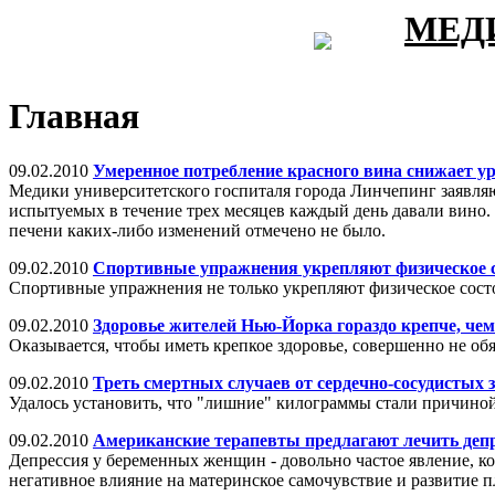
МЕД
Главная
09.02.2010
Умеренное потребление красного вина снижает ур
Медики университетского госпиталя города Линчепинг заявляют
испытуемых в течение трех месяцев каждый день давали вино.
печени каких-либо изменений отмечено не было.
09.02.2010
Спортивные упражнения укрепляют физическое 
Спортивные упражнения не только укрепляют физическое состо
09.02.2010
Здоровье жителей Нью-Йорка гораздо крепче, че
Оказывается, чтобы иметь крепкое здоровье, совершенно не обя
09.02.2010
Треть смертных случаев от сердечно-сосудистых 
Удалось установить, что "лишние" килограммы стали причиной
09.02.2010
Американские терапевты предлагают лечить де
Депрессия у беременных женщин - довольно частое явление, кот
негативное влияние на материнское самочувствие и развитие п