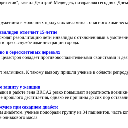
ритетов", заявил Дмитрий Медведев, поздравляя сегодня с Днем
аружением в молочных продуктах меламина - опасного химическ
валидов отмечает 15-летие
оходят реабилитацию дети-инвалиды с отклонениями в умственном
и в пресс-службе администрации города.
во в бересклетовых деревьях
еластрол обладает противовоспалительными свойствами и деакт
мальчиков. К такому выводу пришли ученые в области репроду
ю защиту у женщин
адки в работе гена BRCA2 резко повышают вероятность возник
не прошлого десятилетия, однако ее причины до сих пор оставал
судов при сахарном диабете
 диабетом, ученые подобрали группу из 34 пациентов, часть ко
ве оливкового масла