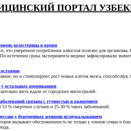
ИЦИНСКИЙ ПОРТАЛ УЗБЕ
овень холестерина в крови
, что умеренное потребление алкоголя полезно для организма. 
 По истечении срока эксперимента медики зафиксировали значит
состояние
яние, но и стимулируют рост новых клеток мозга, способствуя
м у остальных американцев
зательно жить вдали от городских магистралей.
заболеваний связана с тучностью и ожирением
 53 % смертных случаев и 25-30 % таких заболеваний.
прессию у беременных женщин иглоукалыванием
орое вызывает обеспокоенность не только у членов семьи и близ
лода.