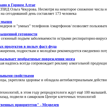
вано в Горном Алтае
СПИД Ольга Чекурова. Несмотря на некоторое снижение числа но
а сегодняшний день составляет 173 человека
 и мышц
деров и "умных" телефонов /смартфонов/ позволяет пользовате
вышенной готовности
ется сезонный подъем заболеваемости острыми респираторно-вир
х продуктов в пользу фаст-фуда
 ожирения, подросткам и молодёжи рекомендуется ежедневно пот
 вызывает необратимые повреждения мозга
ая надпись всегда сопровождает рекламу алкогольной продукции
ельными свойствами
ицы, укрепляла здоровье и обладала антибактериальным действи
технологий, в этом году репродуктологи ждут ещё 100 малышей
назад, подвели в самарском Центре клеточных технологий
ственных приоритетов" - Медведев