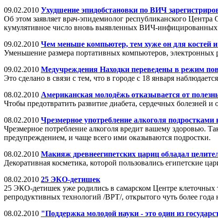
09.02.2010
Ухудшение эпидобстановки по ВИЧ зарегистриро
Об этом заявляет врач-эпидемиолог республиканского Центра 
кумулятивное число вновь выявленных ВИЧ-инфицированных н
09.02.2010
Чем меньше компьютер, тем хуже он для костей
Уменьшение размера портативных компьютеров, электронных ри
09.02.2010
Медучреждения Находки переведены в режим по
Это сделано в связи с тем, что в городе с 18 января наблюда
08.02.2010
Американская молодёжь отказывается от полезны
Чтобы предотвратить развитие диабета, сердечных болезней и
08.02.2010
Чрезмерное употребление алкоголя подростками
Чрезмерное потребление алкоголя вредит вашему здоровью. Так
предупреждением, и чаще всего ими оказываются подростки.
08.02.2010
Макияж древнеегипетских цариц обладал целит
Декоративная косметика, которой пользовались египетские цар
08.02.2010
25 ЭКО-детишек
25 ЭКО-детишек уже родились в самарском Центре клеточных 
репродуктивных технологий /ВРТ/, открытого чуть более года 
08.02.2010
"Поддержка молодой науки - это один из государ