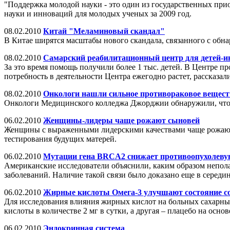
"Поддержка молодой науки - это один из государственных прио
науки и инноваций для молодых ученых за 2009 год.
08.02.2010
Китай "Меламиновый скандал"
В Китае ширятся масштабы нового скандала, связанного с обн
08.02.2010
Самарский реабилитационный центр для детей-ин
За это время помощь получили более 1 тыс. детей. В Центре пр
потребность в деятельности Центра ежегодно растет, рассказал
08.02.2010
Онкологи нашли сильное противораковое вещест
Онкологи Медицинского колледжа Джорджии обнаружили, что ц
06.02.2010
Женщины-лидеры чаще рожают сыновей
Женщины с выраженными лидерскими качествами чаще рожают 
тестирования будущих матерей.
06.02.2010
Мутации гена BRCA2 снижает противоопухолеву
Американские исследователи объяснили, каким образом непол
заболеваний. Наличие такой связи было доказано еще в середи
06.02.2010
Жирные кислоты Омега-3 улучшают состояние со
Для исследования влияния жирных кислот на больных сахарным
кислоты в количестве 2 мг в сутки, а другая – плацебо на осно
06.02.2010
Эндокринная система