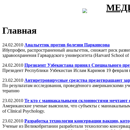
МЕД
Главная
24.02.2010
Анальгетик против болезни Паркинсона
Ибупрофен, распространенный анальгетик, снижает риск разви
здравоохранения Гарвардского университета (Harvard School of
24.02.2010
Президент Узбекистана принял Специального п
Президент Республики Узбекистан Ислам Каримов 19 февраля
23.02.2010
Антиретровирусные средства предотвращают за
По результатам исследования, проведённого американскими у
терапию
23.02.2010
Те кто с маниакальными склонностями мечтают о
Американские ученые выяснили, что субъекты с маниакальными
of Clinical Psychology.
23.02.2010
Разработка технологии консервации вакцин, кото
Ученые из Великобритании разработали технологию консерваци