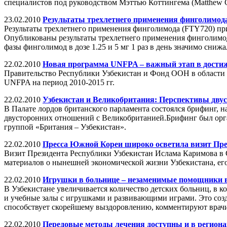
специалистов под руководством Мэттью Коттингема (Matthew Cot
23.02.2010
Результаты трехлетнего применения финголимод
Результаты трехлетнего применения финголимода (FTY720) пр
Опубликованы результаты трехлетнего применения финголимо
фазы финголимод в дозе 1.25 и 5 мг 1 раз в день значимо сн
22.02.2010
Новая программа UNFPA – важный этап в дости
Правительство Республики Узбекистан и Фонд ООН в области
UNFPA на период 2010-2015 гг.
22.02.2010
Узбекистан и Великобритания: Перспективы двус
В Палате лордов британского парламента состоялся брифинг, 
двусторонних отношений с Великобританией.Брифинг был орга
группой «Британия – Узбекистан».
22.02.2010
Пресса Южной Кореи широко осветила визит Пре
Визит Президента Республики Узбекистан Ислама Каримова в 
материалов о нынешней экономической жизни Узбекистана, ег
22.02.2010
Игрушки в больнице – незаменимые помощники 
В Узбекистане увеличивается количество детских больниц, в 
и учебные залы с игрушками и развивающими играми. Это созд
способствует скорейшему выздоровлению, комментируют врач
22.02.2010
Передовые методы лечения доступны и в региона