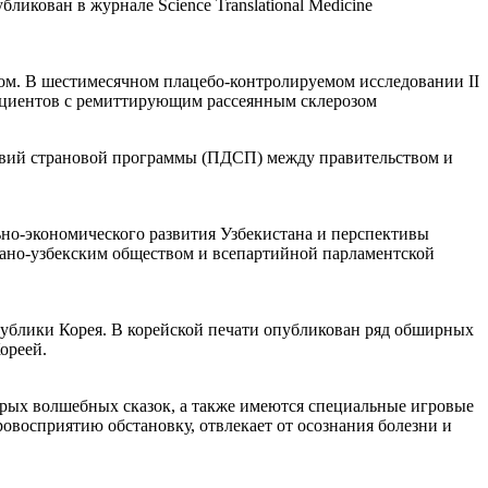
ликован в журнале Science Translational Medicine
м. В шестимесячном плацебо-контролируемом исследовании II
пациентов с ремиттирующим рассеянным склерозом
твий страновой программы (ПДСП) между правительством и
ьно-экономического развития Узбекистана и перспективы
ано-узбекским обществом и всепартийной парламентской
ублики Корея. В корейской печати опубликован ряд обширных
ореей.
брых волшебных сказок, а также имеются специальные игровые
овосприятию обстановку, отвлекает от осознания болезни и