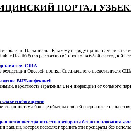
ИЦИНСКИЙ ПОРТАЛ УЗБЕ
тия болезни Паркинсона. К такому выводу пришли американские
 Public Health) было рассказано в Торонто на 62-ой ежегодной в
редставителя США
 в резиденции Оксарой принял Специального представителя СШ
ражение ВИЧ-инфекцией
чёными, вероятность заражения ВИЧ-инфекцией от больного пар
 славе и обогащении
 склонностями больше обычных людей сосредоточены на славе и
рая позволяет хранить эти препараты без использования хол
и вакцин, которая позволяет хранить эти препараты без исполь