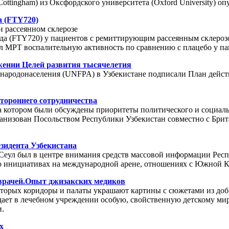
tingham) из Оксфордского университета (Oxford University) опуб
а (FTY720)
и рассеянном склерозе
да (FTY720) у пациентов с ремиттирующим рассеянным склерозо
ижал МРТ воспалительную активность по сравнению с плацебо у 
жении Целей развития тысячелетия
 народонаселения (UNFPA) в Узбекистане подписали План дейс
тороннего сотрудничества
на котором были обсуждены приоритеты политического и социал
низован Посольством Республики Узбекистан совместно с Брит
зидента Узбекистана
Сеул был в центре внимания средств массовой информации Респ
о инициативах на международной арене, отношениях с Южной К
врачей.Опыт джизакских медиков
которых коридоры и палаты украшают картины с сюжетами из до
ает в лечебном учреждении особую, свойственную детскому мир
и.
х