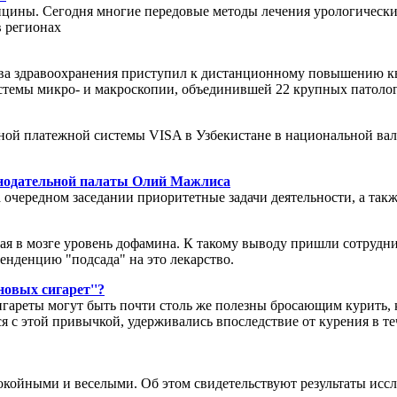
цины. Сегодня многие передовые методы лечения урологических
в регионах
ва здравоохранения приступил к дистанционному повышению кв
темы микро- и макроскопии, объединившей 22 крупных патолог
ой платежной системы VISA в Узбекистане в национальной ва
онодательной палаты Олий Мажлиса
очередном заседании приоритетные задачи деятельности, а также
ивая в мозге уровень дофамина. К такому выводу пришли сотруд
енденцию "подсада" на это лекарство.
овых сигарет''?
игареты могут быть почти столь же полезны бросающим курить,
я с этой привычкой, удерживались впоследствие от курения в те
покойными и веселыми. Об этом свидетельствуют результаты исс