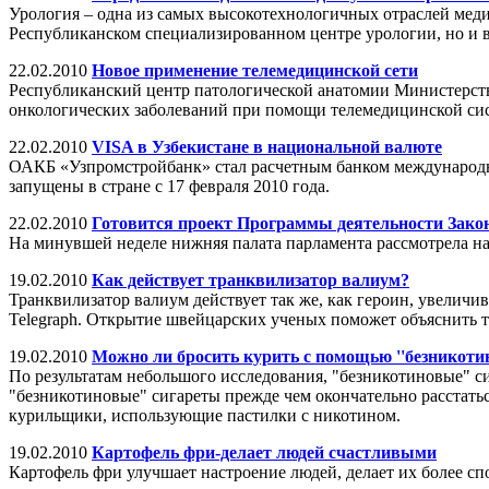
Урология – одна из самых высокотехнологичных отраслей меди
Республиканском специализированном центре урологии, но и 
22.02.2010
Новое применение телемедицинской сети
Республиканский центр патологической анатомии Министерст
онкологических заболеваний при помощи телемедицинской сис
22.02.2010
VISA в Узбекистане в национальной валюте
ОАКБ «Узпромстройбанк» стал расчетным банком международн
запущены в стране с 17 февраля 2010 года.
22.02.2010
Готовится проект Программы деятельности Зак
На минувшей неделе нижняя палата парламента рассмотрела на 
19.02.2010
Как действует транквилизатор валиум?
Транквилизатор валиум действует так же, как героин, увелич
Telegraph. Открытие швейцарских ученых поможет объяснить т
19.02.2010
Можно ли бросить курить с помощью ''безникотин
По результатам небольшого исследования, "безникотиновые" с
"безникотиновые" сигареты прежде чем окончательно расстатьс
курильщики, использующие пастилки с никотином.
19.02.2010
Картофель фри-делает людей счастливыми
Картофель фри улучшает настроение людей, делает их более с