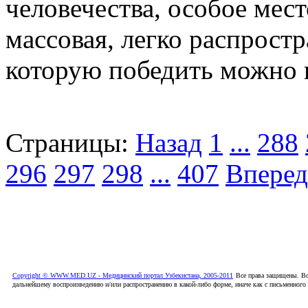
человечества, особое мест
массовая, легко распрост
которую победить можно 
Страницы:
Назад
1
...
288
296
297
298
...
407
Вперед
Copyright © WWW.MED.UZ - Медицинский портал Узбекистана, 2005-2011
Все права защищены. Вс
дальнейшему воспроизведению и/или распространению в какой-либо форме, иначе как с письменного