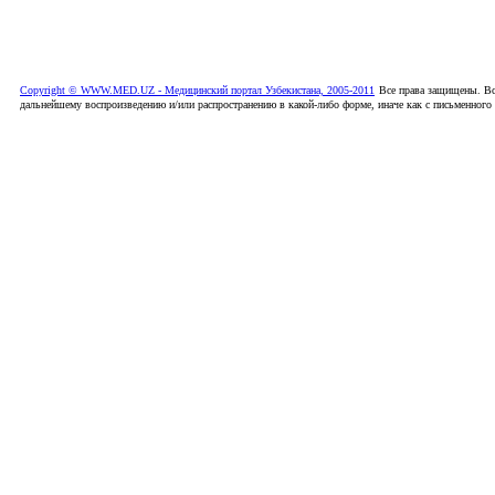
Copyright © WWW.MED.UZ - Медицинский портал Узбекистана, 2005-2011
Все права защищены. Вс
дальнейшему воспроизведению и/или распространению в какой-либо форме, иначе как с письменного