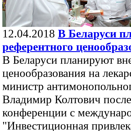
12.04.2018
В Беларуси п
референтного ценообраз
В Беларуси планируют вн
ценообразования на лека
министр антимонопольног
Владимир Колтович после
конференции с междунар
"Инвестиционная привлек