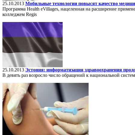
25.10.2013
Мобильные технологии повысят качество медицин
Программа Health eVillages, нацеленная на расширение примен
колледжем Regis
25.10.2013
Эстония: информатизация здравоохранения прод
В девять раз возросло число обращений к национальной систе