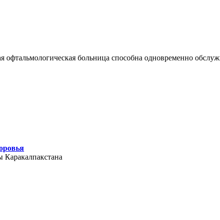
я офтальмологическая больница способна одновременно обслуж
доровья
ы Каракалпакстана