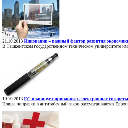
21.10.2013
Инновации – важный фактор развития экономик
В Ташкентском государственном техническом университете им
19.10.2013
ЕС планирует приравнять электронные сигареты
Новые поправки в антитабачный закон рассматриваются Европ