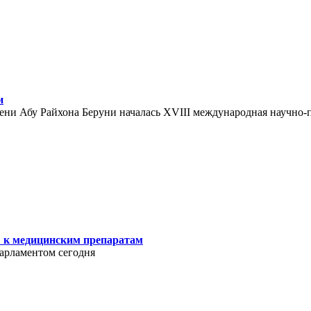
и
ени Абу Райхона Беруни началась XVIII международная научно
 к медицинским препаратам
арламентом сегодня