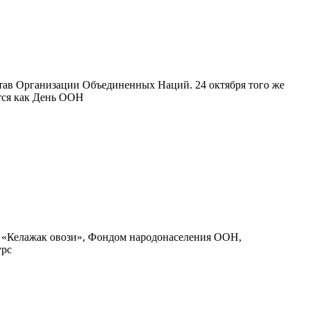
став Организации Объединенных Наций. 24 октября того же
тся как День ООН
 «Келажак овози», Фондом народонаселения ООН,
урс