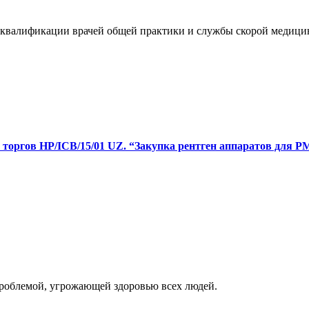
квалификации врачей общей практики и службы скорой медици
торгов HP/ICB/15/01 UZ. “Закупка рентген аппаратов для Р
роблемой, угрожающей здоровью всех людей.