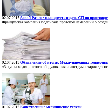
02.07.2015
Sanofi Pasteur планирует создать СП по производ
Французская компания подписала протокол намерений о созд
02.07.2015
Объявление об итогах Международных тендерных
«Закупка медицинского оборудования и инструментария для 
01.07.2015
Качественные медицинские услуги