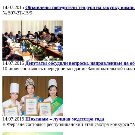
14.07.2015
Объявлены победители тендера на закупку комп
№ 507-3Т-15/9
14.07.2015
Депутаты обсудили вопросы, направленные на об
10 июля состоялось очередное заседание Законодательной пал
14.07.2015
Шохсанам – лучшая медсестра года
В Фергане состоялся республиканский этап смотра-конкурса “М