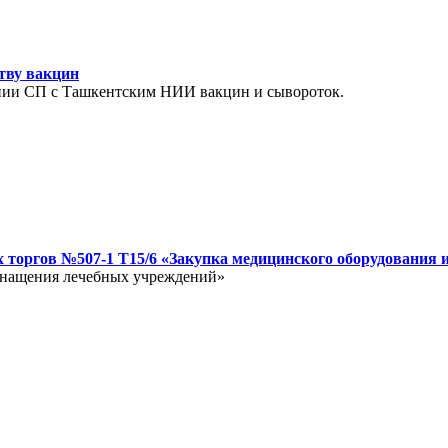
ству вакцин
ании СП с Ташкентским НИИ вакцин и сывороток.
 торгов №507-1 Т15/6 «Закупка медицинского оборудования 
оснащения лечебных учреждений»