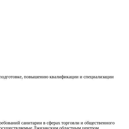
о подготовке, повышению квалификации и специализации
ребований санитарии в сферах торговли и общественного
, осуществляемые Джизакским областным центром