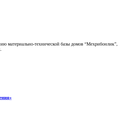
лению материально-технической базы домов “Мехрибонлик”,
.
чения»