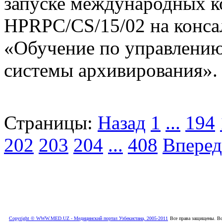
запуске международных к
HPRPC/CS/15/02 на конса
«Обучение по управлению
системы архивирования».
Страницы:
Назад
1
...
194
202
203
204
...
408
Вперед
Copyright © WWW.MED.UZ - Медицинский портал Узбекистана, 2005-2011
Все права защищены. Вс