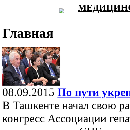
МЕДИЦИНС
Главная
08.09.2015
По пути укре
В Ташкенте начал свою р
конгресс Ассоциации геп