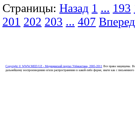
Страницы:
Назад
1
...
193
201
202
203
...
407
Вперед
Copyright © WWW.MED.UZ - Медицинский портал Узбекистана, 2005-2011
Все права защищены. Вс
дальнейшему воспроизведению и/или распространению в какой-либо форме, иначе как с письменного