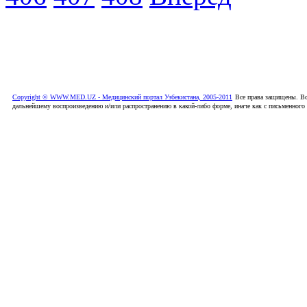
Copyright © WWW.MED.UZ - Медицинский портал Узбекистана, 2005-2011
Все права защищены. Вс
дальнейшему воспроизведению и/или распространению в какой-либо форме, иначе как с письменного