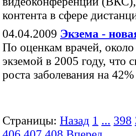
видеоконференций (ВКС),
контента в сфере дистанц
04.04.2009
Экзема - нова
По оценкам врачей, около
экземой в 2005 году, что 
роста заболевания на 42%
Страницы:
Назад
1
...
398
406
407
408
Вперед