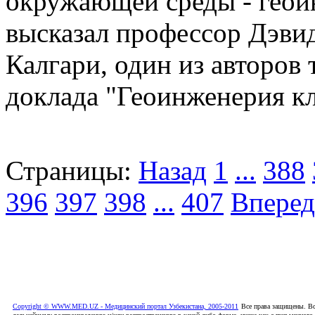
окружающей среды - геои
высказал профессор Дэвид
Калгари, один из авторов
доклада "Геоинженерия кл
Страницы:
Назад
1
...
388
396
397
398
...
407
Вперед
Copyright © WWW.MED.UZ - Медицинский портал Узбекистана, 2005-2011
Все права защищены. Вс