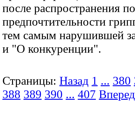
после распространения п
предпочтительности грип
тем самым нарушившей за
и "О конкуренции".
Страницы:
Назад
1
...
380
388
389
390
...
407
Вперед