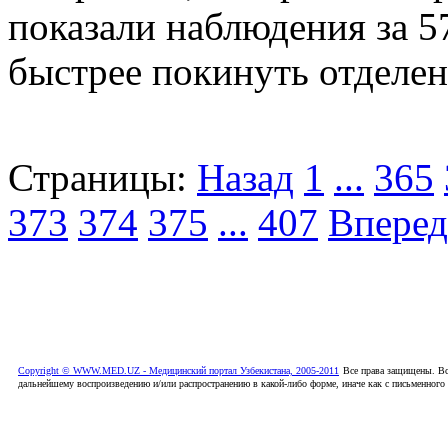
показали наблюдения за 5
быстрее покинуть отделе
Страницы:
Назад
1
...
365
373
374
375
...
407
Вперед
Copyright © WWW.MED.UZ - Медицинский портал Узбекистана, 2005-2011
Все права защищены. Вс
дальнейшему воспроизведению и/или распространению в какой-либо форме, иначе как с письменного