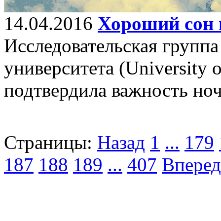
14.04.2016
Хороший сон 
Исследовательская групп
университета (University o
подтвердила важность ноч
Страницы:
Назад
1
...
179
187
188
189
...
407
Вперед