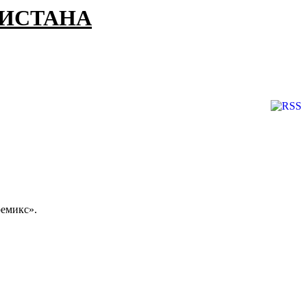
КИСТАНА
емикс».