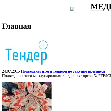
МЕД
Главная
24.07.2015
Подведены итоги тендера по закупке премикса
Подведены итоги международных тендерных торгов № FFP/ICB