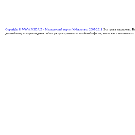
Copyright © WWW.MED.UZ - Медицинский портал Узбекистана, 2005-2011
Все права защищены. Вс
дальнейшему воспроизведению и/или распространению в какой-либо форме, иначе как с письменного