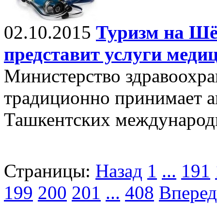
02.10.2015
Туризм на Шё
представит услуги меди
Министерство здравоохра
традиционно принимает ак
Ташкентских международн
Страницы:
Назад
1
...
191
199
200
201
...
408
Вперед