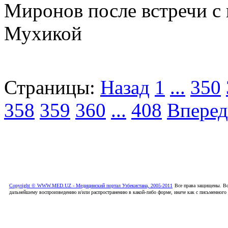
Миронов после встречи с
Мухикой
Страницы:
Назад
1
...
350
358
359
360
...
408
Вперед
Copyright © WWW.MED.UZ - Медицинский портал Узбекистана, 2005-2011
Все права защищены. Вс
дальнейшему воспроизведению и/или распространению в какой-либо форме, иначе как с письменного