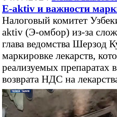
E-aktiv и важности мар
Налоговый комитет Узбеки
aktiv (Э-омбор) из-за сло
глава ведомства Шерзод К
маркировке лекарств, кот
реализуемых препаратах в
возврата НДС на лекарств