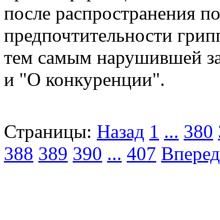
после распространения п
предпочтительности грип
тем самым нарушившей за
и "О конкуренции".
Страницы:
Назад
1
...
380
388
389
390
...
407
Вперед