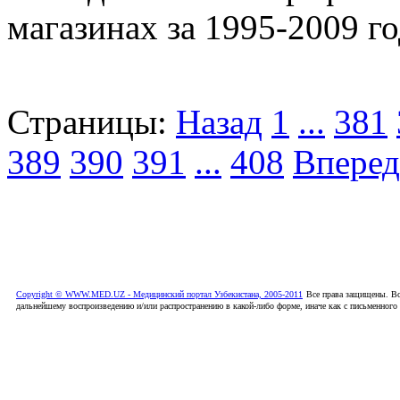
магазинах за 1995-2009 г
Страницы:
Назад
1
...
381
389
390
391
...
408
Вперед
Copyright © WWW.MED.UZ - Медицинский портал Узбекистана, 2005-2011
Все права защищены. Вс
дальнейшему воспроизведению и/или распространению в какой-либо форме, иначе как с письменного