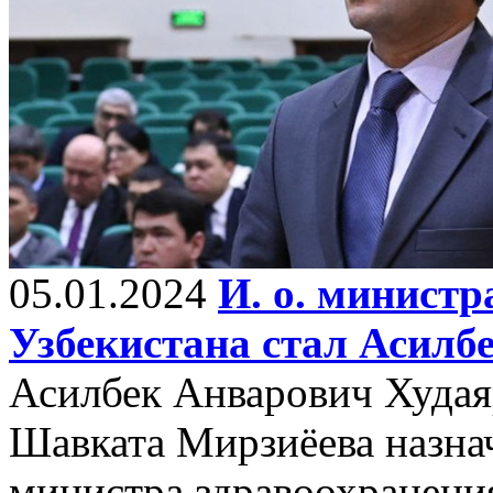
05.01.2024
И. о. министр
Узбекистана стал Асилб
Асилбек Анварович Худая
Шавката Мирзиёева назн
министра здравоохранени