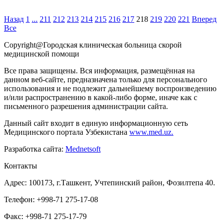
Назад
1
...
211
212
213
214
215
216
217
218
219
220
221
Вперед
Все
Copyright@Городская клиническая больница скорой
медицинской помощи
Все права защищены. Вся информация, размещённая на
данном веб-сайте, предназначена только для персонального
использования и не подлежит дальнейшему воспроизведению
и/или распространению в какой-либо форме, иначе как с
письменного разрешения администрации сайта.
Данный сайт входит в единую информационную сеть
Медицинского портала Узбекистана
www.med.uz.
Разработка сайта:
Mednetsoft
Контакты
Адрес: 100173, г.Ташкент, Учтепинский район, Фозилтепа 40.
Телефон: +998-71 275-17-08
Факс: +998-71 275-17-79