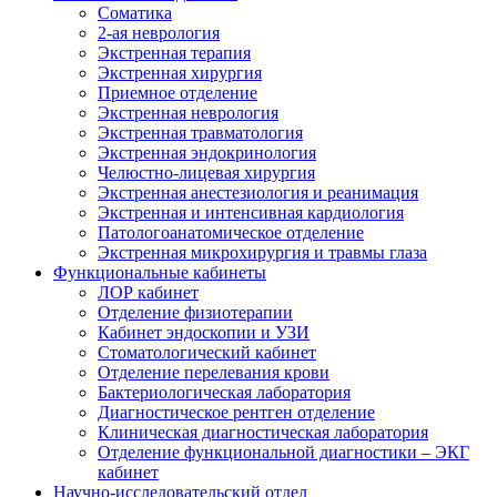
Cоматика
2-ая неврология
Экстренная терапия
Экстренная хирургия
Приемное отделение
Экстренная неврология
Экстренная травматология
Экстренная эндокринология
Челюстно-лицевая хирургия
Экстренная анестезиология и реанимация
Экстренная и интенсивная кардиология
Патологоанатомическое отделение
Экстренная микрохирургия и травмы глаза
Функциональные кабинеты
ЛОР кабинет
Отделение физиотерапии
Кабинет эндоскопии и УЗИ
Стоматологический кабинет
Отделение перелевания крови
Бактериологическая лаборатория
Диагностическое рентген отделение
Клиническая диагностическая лаборатория
Отделение функциональной диагностики – ЭКГ
кабинет
Научно-исследовательский отдел