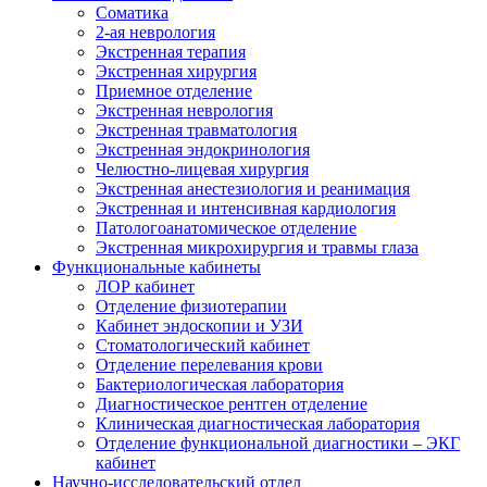
Cоматика
2-ая неврология
Экстренная терапия
Экстренная хирургия
Приемное отделение
Экстренная неврология
Экстренная травматология
Экстренная эндокринология
Челюстно-лицевая хирургия
Экстренная анестезиология и реанимация
Экстренная и интенсивная кардиология
Патологоанатомическое отделение
Экстренная микрохирургия и травмы глаза
Функциональные кабинеты
ЛОР кабинет
Отделение физиотерапии
Кабинет эндоскопии и УЗИ
Стоматологический кабинет
Отделение перелевания крови
Бактериологическая лаборатория
Диагностическое рентген отделение
Клиническая диагностическая лаборатория
Отделение функциональной диагностики – ЭКГ
кабинет
Научно-исследовательский отдел