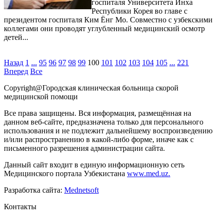
госпиталя Университета Инха
Республики Корея во главе с
президентом госпиталя Ким Ёнг Мо. Совместно с узбекскими
коллегами они проводят углубленный медицинский осмотр
детей...
Назад
1
...
95
96
97
98
99
100
101
102
103
104
105
...
221
Вперед
Все
Copyright@Городская клиническая больница скорой
медицинской помощи
Все права защищены. Вся информация, размещённая на
данном веб-сайте, предназначена только для персонального
использования и не подлежит дальнейшему воспроизведению
и/или распространению в какой-либо форме, иначе как с
письменного разрешения администрации сайта.
Данный сайт входит в единую информационную сеть
Медицинского портала Узбекистана
www.med.uz.
Разработка сайта:
Mednetsoft
Контакты