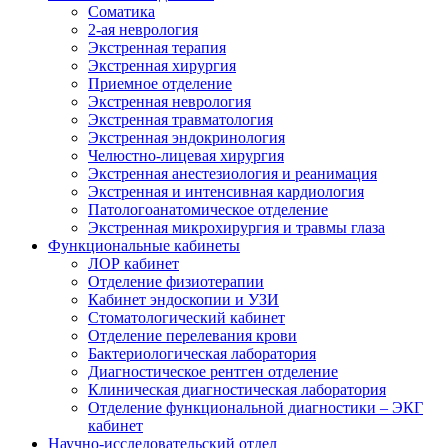
Cоматика
2-ая неврология
Экстренная терапия
Экстренная хирургия
Приемное отделение
Экстренная неврология
Экстренная травматология
Экстренная эндокринология
Челюстно-лицевая хирургия
Экстренная анестезиология и реанимация
Экстренная и интенсивная кардиология
Патологоанатомическое отделение
Экстренная микрохирургия и травмы глаза
Функциональные кабинеты
ЛОР кабинет
Отделение физиотерапии
Кабинет эндоскопии и УЗИ
Стоматологический кабинет
Отделение перелевания крови
Бактериологическая лаборатория
Диагностическое рентген отделение
Клиническая диагностическая лаборатория
Отделение функциональной диагностики – ЭКГ
кабинет
Научно-исследовательский отдел