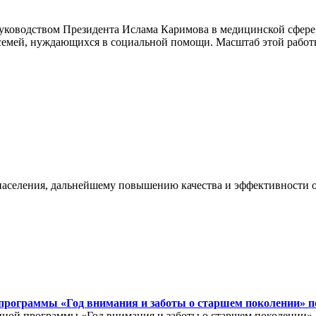
ководством Президента Ислама Каримова в медицинской сфере, 
емей, нуждающихся в социальной помощи. Масштаб этой работы
населения, дальнейшему повышению качества и эффективности о
программы «Год внимания и заботы о старшем поколении» по
венной программы «Год внимания и заботы о старшем поколении»