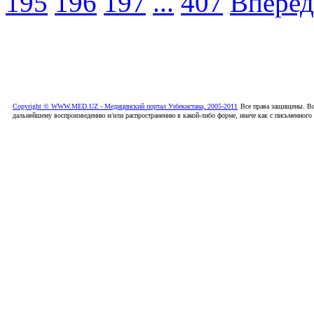
195
196
197
...
407
Вперед
Copyright © WWW.MED.UZ - Медицинский портал Узбекистана, 2005-2011
Все права защищены. Вс
дальнейшему воспроизведению и/или распространению в какой-либо форме, иначе как с письменного