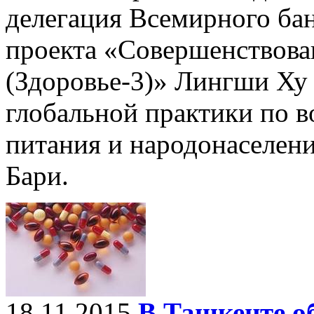
делегация Всемирного бан
проекта «Совершенствова
(Здоровье-3)» Лингши Ху 
глобальной практики по в
питания и народонаселен
Бари.
18.11.2015
В Ташкенте о