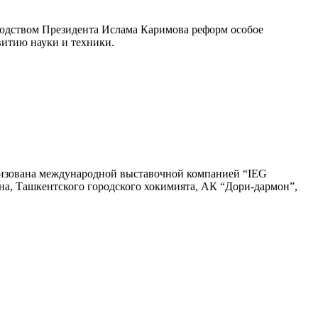
водством Президента Ислама Каримова реформ особое
итию науки и техники.
низована международной выставочной компанией “IEG
на, Ташкентского городского хокимията, АК “Дори-дармон”,