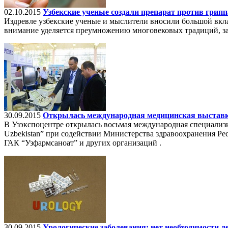
02.10.2015
Узбекские ученые создали препарат против грипп
Издревле узбекские ученые и мыслители вносили большой вкла
внимание уделяется преумножению многовековых традиций, з
30.09.2015
Открылась международная медицинская выстав
В Узэкспоцентре открылась восьмая международная специали
Uzbekistan” при содействии Министерства здравоохранения Р
ГАК “Узфармсаноат” и других организаций .
30.09.2015
Урологические заболевания: нет необходимости л