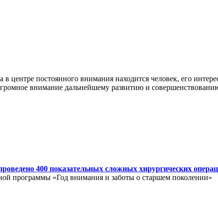
в центре постоянного внимания находится человек, его интерес
я огромное внимание дальнейшему развитию и совершенствован
проведено 400 показательных сложных хирургических опера
нной программы «Год внимания и заботы о старшем поколении»