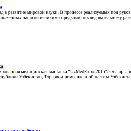
а
д в развитие мировой науки. В процессе реализуемых под руко
аложенных нашими великими предками, последовательному разв
ка
зированная медицинская выставка “UzMedExpo-2015”. Она орга
еспублики Узбекистан, Торгово-промышленной палаты Узбекиста
ечиться за рубежом