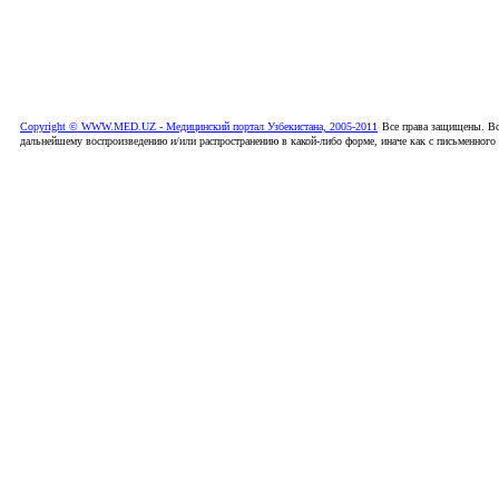
Copyright © WWW.MED.UZ - Медицинский портал Узбекистана, 2005-2011
Все права защищены. Вс
дальнейшему воспроизведению и/или распространению в какой-либо форме, иначе как с письменного