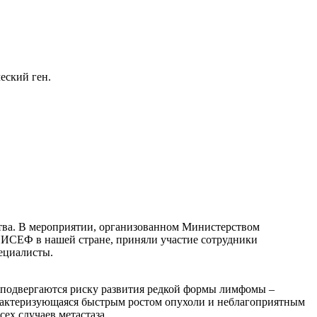
еский ген.
ства. В мероприятии, организованном Министерством
НИСЕФ в нашей стране, приняли участие сотрудники
ециалисты.
подвергаются риску развития редкой формы лимфомы –
арактеризующаяся быстрым ростом опухоли и неблагоприятным
ех случаев метастаза.