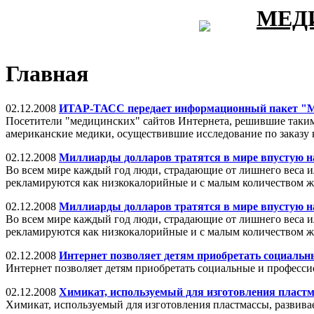
МЕД
Главная
02.12.2008
ИТАР-ТАСС передает информационный пакет
Посетители "медицинских" сайтов Интернета, решившие таким
американские медики, осуществившие исследование по заказу
02.12.2008
Миллиарды долларов тратятся в мире впустую н
Во всем мире каждый год люди, страдающие от лишнего веса и
рекламируются как низкокалорийные и с малым количеством ж
02.12.2008
Миллиарды долларов тратятся в мире впустую н
Во всем мире каждый год люди, страдающие от лишнего веса и
рекламируются как низкокалорийные и с малым количеством ж
02.12.2008
Интернет позволяет детям приобретать социаль
Интернет позволяет детям приобретать социальные и професс
02.12.2008
Химикат, используемый для изготовления пластм
Химикат, используемый для изготовления пластмассы, развива