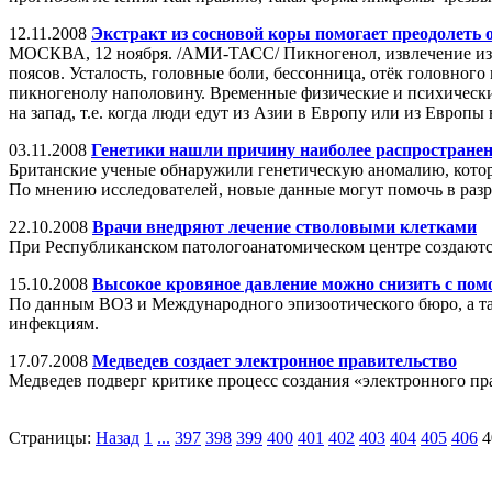
12.11.2008
Экстракт из сосновой коры помогает преодолеть
МОСКВА, 12 ноября. /АМИ-ТАСС/ Пикногенол, извлечение из к
поясов. Усталость, головные боли, бессонница, отёк головного
пикногенолу наполовину. Временные физические и психические
на запад, т.е. когда люди едут из Азии в Европу или из Европ
03.11.2008
Генетики нашли причину наиболее распространенн
Британские ученые обнаружили генетическую аномалию, котора
По мнению исследователей, новые данные могут помочь в разр
22.10.2008
Врачи внедряют лечение стволовыми клетками
При Республиканском патологоанатомическом центре создаются
15.10.2008
Высокое кровяное давление можно снизить с по
По данным ВОЗ и Международного эпизоотического бюро, а так
инфекциям.
17.07.2008
Медведев создает электронное правительство
Медведев подверг критике процесс создания «электронного прав
Страницы:
Назад
1
...
397
398
399
400
401
402
403
404
405
406
4