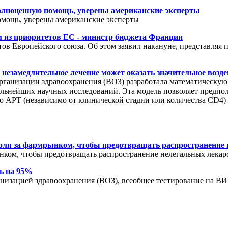
полноценную помощь, уверены американские эксперты
омощь, уверены американские эксперты
м из приоритетов ЕС - министр бюджета Франции
ов Европейского союза. Об этом заявил накануне, представляя п
 незамедлительное лечение может оказать значительное возд
 организации здравоохранения (ВОЗ) разработала математическую
дальнейших научных исследований. Эта модель позволяет предп
АРТ (независимо от клинической стадии или количества CD4) 
роля за фармрынком, чтобы предотвращать распространение
ынком, чтобы предотвращать распространение нелегальных лекар
ь на 95%
анизацией здравоохранения (ВОЗ), всеобщее тестирование на 