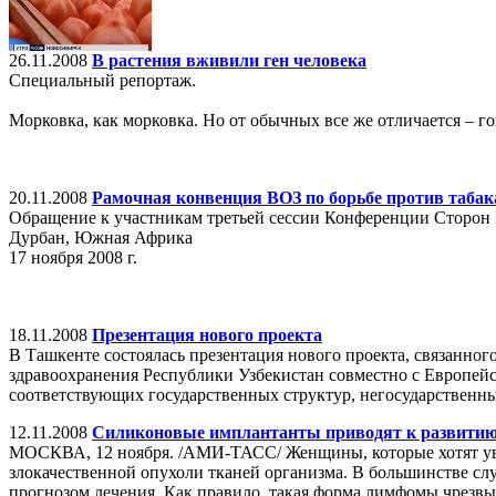
26.11.2008
В растения вживили ген человека
Специальный репортаж.
Морковка, как морковка. Но от обычных все же отличается – го
20.11.2008
Рамочная конвенция ВОЗ по борьбе против таба
Обращение к участникам третьей сессии Конференции Сторон 
Дурбан, Южная Африка
17 ноября 2008 г.
18.11.2008
Презентация нового проекта
В Ташкенте состоялась презентация нового проекта, связанно
здравоохранения Республики Узбекистан совместно с Европе
соответствующих государственных структур, негосударственн
12.11.2008
Силиконовые имплантанты приводят к развитию
МОСКВА, 12 ноября. /АМИ-ТАСС/ Женщины, которые хотят уве
злокачественной опухоли тканей организма. В большинстве сл
прогнозом лечения. Как правило, такая форма лимфомы чрезвыча