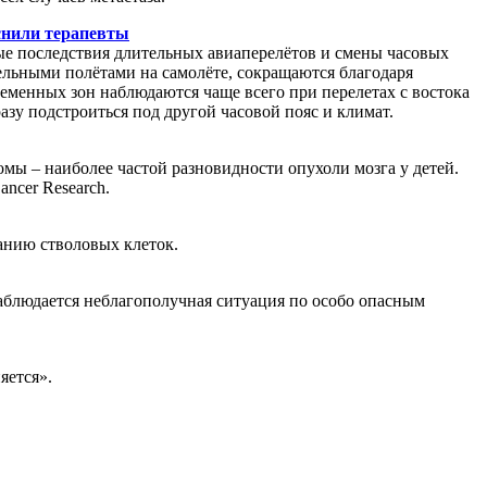
снили терапевты
е последствия длительных авиаперелётов и смены часовых
тельными полётами на самолёте, сокращаются благодаря
еменных зон наблюдаются чаще всего при перелетах с востока
азу подстроиться под другой часовой пояс и климат.
мы – наиболее частой разновидности опухоли мозга у детей.
ncer Research.
анию стволовых клеток.
аблюдается неблагополучная ситуация по особо опасным
яется».