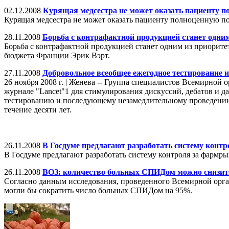
02.12.2008
Курящая медсестра не может оказать пациенту 
Курящая медсестра не может оказать пациенту полноценную п
28.11.2008
Борьба с контрафактной продукцией станет одни
Борьба с контрафактной продукцией станет одним из приоритет
бюджета Франции Эрик Вэрт.
27.11.2008
Добровольное всеобщее ежегодное тестирование и
26 ноября 2008 г. | Женева -- Группа специалистов Всемирной
журнале "Lancet"1 для стимулирования дискуссий, дебатов и 
тестированию и последующему незамедлительному проведению 
течение десяти лет.
26.11.2008
В Госдуме предлагают разработать систему конт
В Госдуме предлагают разработать систему контроля за фармр
26.11.2008
ВОЗ: количество больных СПИДом можно снизит
Согласно данным исследования, проведенного Всемирной орг
могли бы сократить число больных СПИДом на 95%.