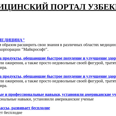
ИЦИНСКИЙ ПОРТАЛ УЗБЕ
 "МЕДИЦИНА"
 образом расширить свои знания в различных областях медицин
 корпорации "Майкрософт".
а продукты, обещающие быстрое похудение и улучшение здо
ли ожирения, а также просто недовольные своей фигурой, трат
ира.
а продукты, обещающие быстрое похудение и улучшение здо
ли ожирения, а также просто недовольные своей фигурой, трат
ира.
ные и профессиональные навыки, установили американские у
иональные навыки, установили американские ученые
ассы, развивает бесплодие
ет бесплодие