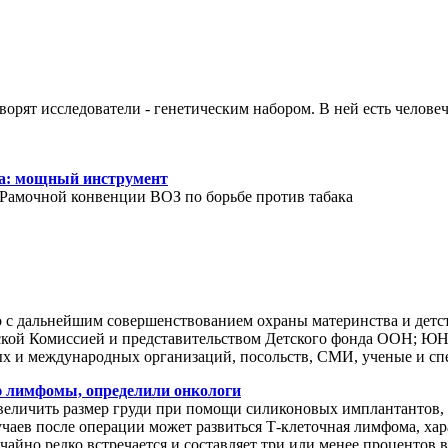
ворят исследователи - генетическим набором. В ней есть человеч
ка: мощный инструмент
Рамочной конвенции ВОЗ по борьбе против табака
го с дальнейшим совершенствованием охраны материнства и дет
йской Комиссией и представительством Детского фонда ООН; Ю
ых и международных организаций, посольств, СМИ, ученые и сп
 лимфомы, определили онкологи
личить размер груди при помощи силиконовых имплантантов, 
учаев после операции может развиться Т-клеточная лимфома, х
йно редко встречается и составляет три или менее процентов вс