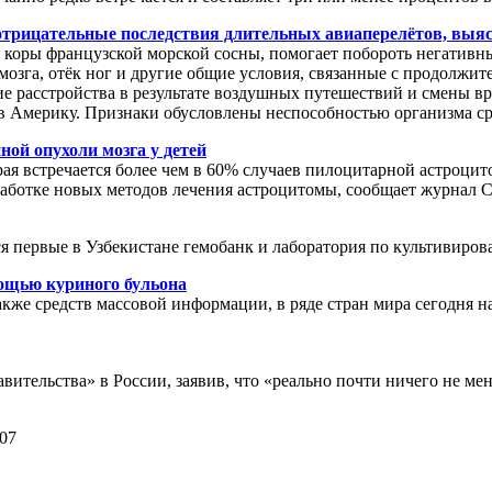
 отрицательные последствия длительных авиаперелётов, выя
оры французской морской сосны, помогает побороть негативны
 мозга, отёк ног и другие общие условия, связанные с продолжи
 расстройства в результате воздушных путешествий и смены вр
ы в Америку. Признаки обусловлены неспособностью организма ср
ой опухоли мозга у детей
я встречается более чем в 60% случаев пилоцитарной астроцито
аботке новых методов лечения астроцитомы, сообщает журнал Ca
 первые в Узбекистане гемобанк и лаборатория по культивиров
мощью куриного бульона
же средств массовой информации, в ряде стран мира сегодня н
ительства» в России, заявив, что «реально почти ничего не мен
07