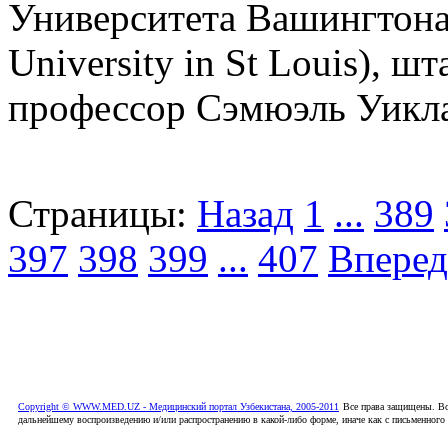
Университета Вашингтона
University in St Louis), 
профессор Сэмюэль Уиклай
Страницы:
Назад
1
...
389
397
398
399
...
407
Вперед
Copyright © WWW.MED.UZ - Медицинский портал Узбекистана, 2005-2011
Все права защищены. Вс
дальнейшему воспроизведению и/или распространению в какой-либо форме, иначе как с письменного