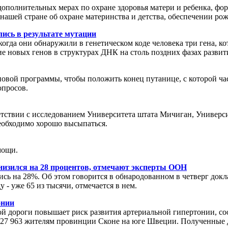
 дополнительных мерах по охране здоровья матери и ребенка, ф
ашей стране об охране материнства и детства, обеспечении рож
ись в результате мутации
огда они обнаружили в генетическом коде человека три гена, к
ие новых генов в структурах ДНК на столь поздних фазах развит
вой программы, чтобы положить конец путанице, с которой час
опросов.
етствии с исследованием Университета штата Мичиган, Универс
еобходимо хорошо высыпаться.
мощи.
 снизился на 28 процентов, отмечают эксперты ООН
ились на 28%. Об этом говорится в обнародованном в четверг до
 - уже 65 из тысячи, отмечается в нем.
онии
й дороги повышает риск развития артериальной гипертонии, со
 27 963 жителям провинции Сконе на юге Швеции. Полученные да