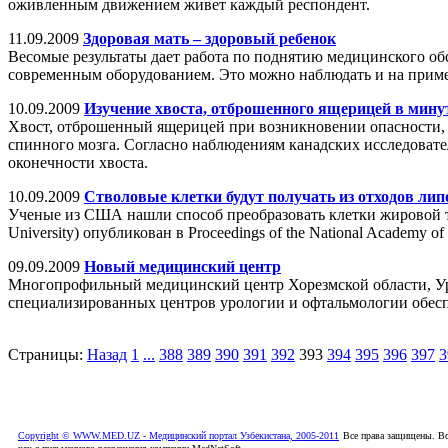
оживленным движением живет каждый респондент.
11.09.2009
Здоровая мать – здоровый ребенок
Весомые результаты дает работа по поднятию медицинского о
современным оборудованием. Это можно наблюдать и на пример
10.09.2009
Изучение хвоста, отброшенного ящерицей в минут
Хвост, отброшенный ящерицей при возникновении опасности,
спинного мозга. Согласно наблюдениям канадских исследовате
оконечности хвоста.
10.09.2009
Стволовые клетки будут получать из отходов ли
Ученые из США нашли способ преобразовать клетки жировой тк
University) опубликован в Proceedings of the National Academy of 
09.09.2009
Новый медицинский центр
Многопрофильный медицинский центр Хорезмской области, Ур
специализированных центров урологии и офтальмологии обес
Страницы:
Назад
1
...
388
389
390
391
392
393
394
395
396
397
3
Copyright © WWW.MED.UZ - Медицинский портал Узбекистана, 2005-2011
Все права защищены. Вс