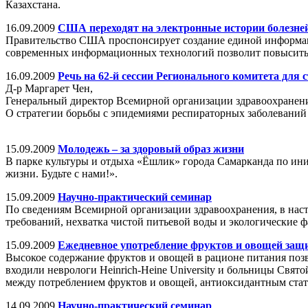
Казахстана.
16.09.2009
США переходят на электронные истории болезне
Правительство США проспонсирует создание единой информаци
современных информационных технологий позволит повысить 
16.09.2009
Речь на 62-й сессии Регионального комитета для
Д-р Маргарет Чен,
Генеральный директор Всемирной организации здравоохранен
О стратегии борьбы с эпидемиями респираторных заболеваний 
15.09.2009
Молодежь – за здоровый образ жизни
В парке культуры и отдыха «Ёшлик» города Самарканда по и
жизни. Будьте с нами!».
15.09.2009
Научно-практический семинар
По сведениям Всемирной организации здравоохранения, в нас
требований, нехватка чистой питьевой воды и экологические ф
15.09.2009
Ежедневное употребление фруктов и овощей защ
Высокое содержание фруктов и овощей в рационе питания поз
входили неврологи Heinrich-Heine University и больницы Свято
между потреблением фруктов и овощей, антиоксидантным статус
14.09.2009
Научно-практический семинар