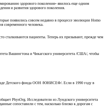
ормированию здорового поколения» явилось еще одним
дения и развития здорового поколения.
оторые появились совсем недавно в процессе эволюции Homo
ия современного человека.
то сталкиваются пациенты. Теперь их призывают, прежде чем
итета Вашингтона и Чикагского университета /США/, чтобы
кладе Детского фонда ООН /ЮНИСЕФ/. Если в 1990 году в
общает PhysOrg. Исследователи из Лундского университета
нные сопоставили с тем, насколько близко к дорогам с