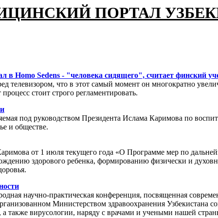
ИЦИНСКИЙ ПОРТАЛ УЗБЕ
ал в Homo Sedens - "человека сидящего", считает финский у
ед телевизором, что в этот самый момент он многократно увели
 процесс стоит строго регламентировать.
ьи
яемая под руководством Президента Ислама Каримова по воспит
ье и обществе.
а Каримова от 1 июля текущего года «О Программе мер по дал
ождению здорового ребенка, формированию физически и духовно
оровья.
ности
одная научно-практическая конференция, посвященная совреме
рганизованном Министерством здравоохранения Узбекистана со
а также вирусологии, наряду с врачами и учеными нашей стран