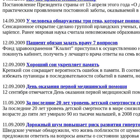
Постановление Президента страны от 13 апреля этого года «О
практическим проявлением постоянной заботы, оказываемой в н
14.09.2009
У человека обнаружены три гена, которые появил
Сенсационное открытие сделано группой ирландских ученых, к
sapience. Ранее мировая наука считала невозможным образован
12.09.2009
Пациент обязан задать врачу 7 вопросов
Фонд здравоохранения "Клалит" приступил к осуществлению но
покинуть кабинет, получить у лечащего врача ответы на семь в
12.09.2009
Хороший сон укрепляет память
Крепкий сон сокращает вероятность ошибок в памяти. В соотв
избежать путаницы в последовательности событий в памяти, н
12.09.2009
День оказания первой медицинской помощи
12 сентября отмечается День оказания первой медицинской по
11.09.2009
За последние 20 лет уровень детской смертности
За последние 20 лет уровень детской смертности в мире сниз
возрасте до пяти лет умирало 90 из тысячи малышей, в 2008 году
11.09.2009
Дорожный шум повышает риск развития гиперт
Шведские ученые обнаружили, что жизнь поблизости от шумно
предложили ответить на вопросы анкеты о состоянии здоровья