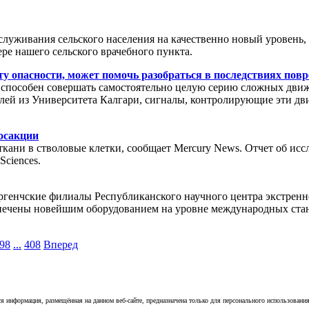
бслуживания сельского населения на качественно новый уровен
е нашего сельского врачебного пункта.
у опасности, может помочь разобраться в последствиях повр
 способен совершать самостоятельно целую серию сложных дви
лей из Университета Калгари, сигналы, контролирующие эти дв
посакции
ани в стволовые клетки, сообщает Mercury News. Отчет об иссл
Sciences.
генчские филиалы Республиканского научного центра экстрен
печены новейшим оборудованием на уровне международных стан
98
...
408
Вперед
я информация, размещённая на данном веб-сайте, предназначена только для персонального использовани