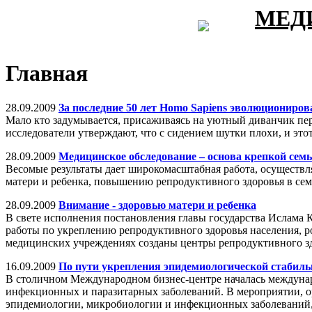
МЕД
Главная
28.09.2009
За последние 50 лет Homo Sapiens эволюциониров
Мало кто задумывается, присаживаясь на уютный диванчик пер
исследователи утверждают, что с сидением шутки плохи, и этот
28.09.2009
Медицинское обследование – основа крепкой сем
Весомые результаты дает широкомасштабная работа, осуществл
матери и ребенка, повышению репродуктивного здоровья в сем
28.09.2009
Внимание - здоровью матери и ребенка
В свете исполнения постановления главы государства Ислам
работы по укреплению репродуктивного здоровья населения, р
медицинских учреждениях созданы центры репродуктивного зд
16.09.2009
По пути укрепления эпидемиологической стабиль
В столичном Международном бизнес-центре началась междунар
инфекционных и паразитарных заболеваний. В мероприятии, о
эпидемиологии, микробиологии и инфекционных заболеваний, 