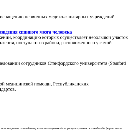
ь, оснащению первичных медико-санитарных учреждений
еждения спинного мозга человека
жений, координацию которых осуществляет небольшой участок
ижения, поступают из района, расположенного у самой
едовании сотрудников Стэнфордского университета (Stanford
ной медицинской помощи, Республиканских
дартов.
я и не подлежит дальнейшему воспроизведению и/или распространению в какой-либо форме, иначе