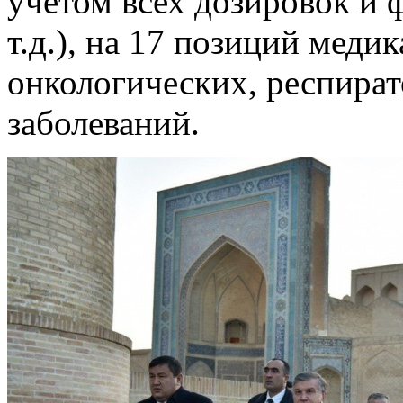
учетом всех дозировок и ф
т.д.), на 17 позиций меди
онкологических, респира
заболеваний.