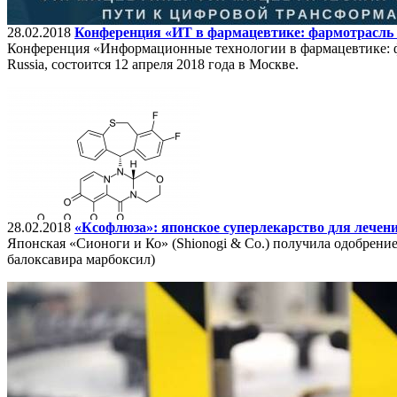
28.02.2018
Конференция «ИТ в фармацевтике: фармотрасль 
Конференция «Информационные технологии в фармацевтике: ф
Russia, состоится 12 апреля 2018 года в Москве.
28.02.2018
«Ксофлюза»: японское суперлекарство для лечен
Японская «Сионоги и Ко» (Shionogi & Co.) получила одобрени
балоксавира марбоксил)