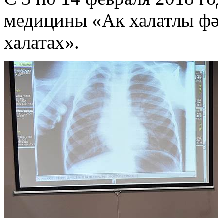
медицины «Ак халатлы фә
халатах».