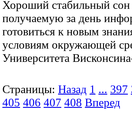
Хороший стабильный сон 
получаемую за день инф
готовиться к новым знани
условиям окружающей сре
Университета Висконсин
Страницы:
Назад
1
...
397
405
406
407
408
Вперед