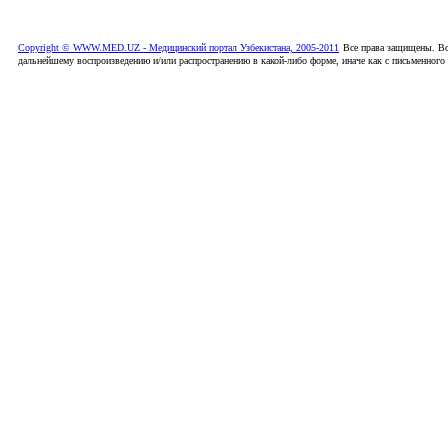
Copyright © WWW.MED.UZ - Медицинский портал Узбекистана, 2005-2011
Все права защищены. Вс
дальнейшему воспроизведению и/или распространению в какой-либо форме, иначе как с письменного