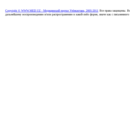
Copyright © WWW.MED.UZ - Медицинский портал Узбекистана, 2005-2011
Все права защищены. Вс
дальнейшему воспроизведению и/или распространению в какой-либо форме, иначе как с письменного