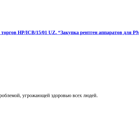
торгов HP/ICB/15/01 UZ. “Закупка рентген аппаратов для Р
роблемой, угрожающей здоровью всех людей.