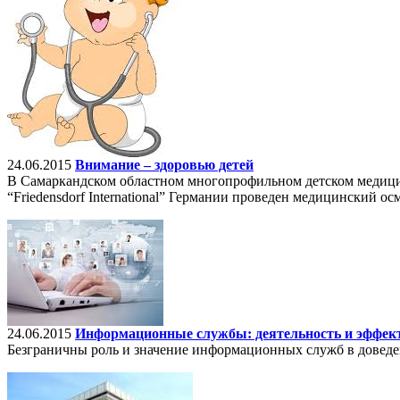
24.06.2015
Внимание – здоровью детей
В Самаркандском областном многопрофильном детском медици
“Friedensdorf International” Германии проведен медицинский ос
24.06.2015
Информационные службы: деятельность и эффек
Безграничны роль и значение информационных служб в доведе