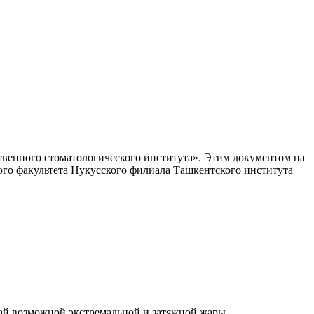
венного стоматологического института». Этим документом на
ого факультета Нукусского филиала Ташкентского института
чай возможной экстремальной и затяжной жары.