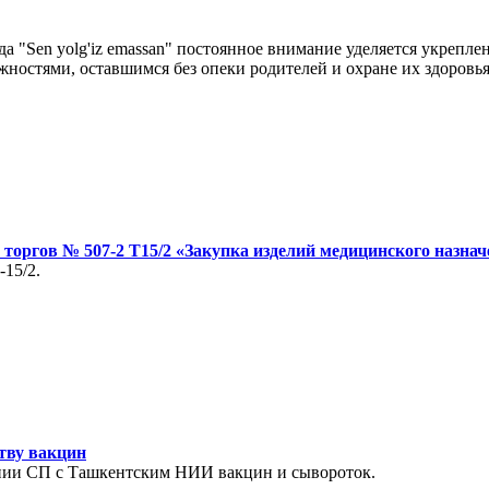
да "Sen yolg'iz emassan" постоянное внимание уделяется укреп
остями, оставшимся без опеки родителей и охране их здоровья
торгов № 507-2 Т15/2 «Закупка изделий медицинского назна
15/2.
ству вакцин
ании СП с Ташкентским НИИ вакцин и сывороток.