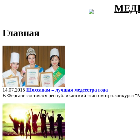
МЕД
Главная
14.07.2015
Шохсанам – лучшая медсестра года
В Фергане состоялся республиканский этап смотра-конкурса “М