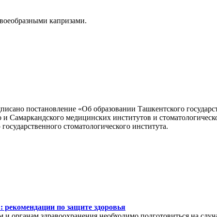
 своеобразными капризами.
исано постановление «Об образовании Ташкентского государст
о и Самаркандского медицинских институтов и стоматологическ
государственного стоматологического института.
: рекомендации по защите здоровья
м и органам здравоохранения необходимо подготовиться на слу