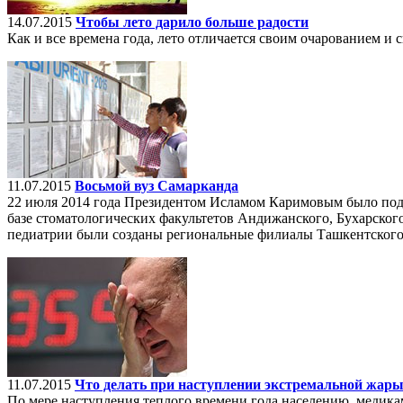
14.07.2015
Чтобы лето дарило больше радости
Как и все времена года, лето отличается своим очарованием и
11.07.2015
Восьмой вуз Самарканда
22 июля 2014 года Президентом Исламом Каримовым было подп
базе стоматологических факультетов Андижанского, Бухарског
педиатрии были созданы региональные филиалы Ташкентского 
11.07.2015
Что делать при наступлении экстремальной жары
По мере наступления теплого времени года населению, медика