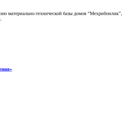
лению материально-технической базы домов “Мехрибонлик”,
.
чения»