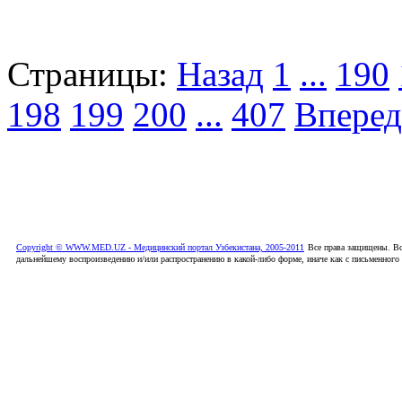
Страницы:
Назад
1
...
190
198
199
200
...
407
Вперед
Copyright © WWW.MED.UZ - Медицинский портал Узбекистана, 2005-2011
Все права защищены. Вс
дальнейшему воспроизведению и/или распространению в какой-либо форме, иначе как с письменного