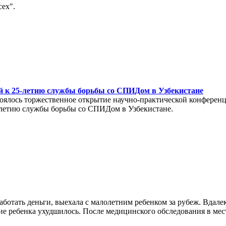
ех".
й к 25-летию службы борьбы со СПИДом в Узбекистане
 состоялось торжественное открытие научно-практической конфер
летию службы борьбы со СПИДом в Узбекистане.
ботать деньги, выехала с малолетним ребенком за рубеж. Вдалек
е ребенка ухудшилось. После медицинского обследования в мес