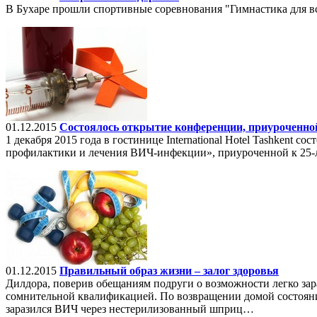
В Бухаре прошли спортивные соревнования "Гимнастика для вс
01.12.2015
Состоялось открытие конференции, приуроченно
1 декабря 2015 года в гостинице International Hotel Tashkent
профилактики и лечения ВИЧ-инфекции», приуроченной к 25-
01.12.2015
Правильный образ жизни – залог здоровья
Дилдора, поверив обещаниям подруги о возможности легко зара
сомнительной квалификацией. По возвращении домой состояни
заразился ВИЧ через нестерилизованный шприц…