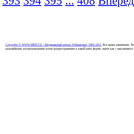
393
394
395
...
408
Вперед
Copyright © WWW.MED.UZ - Медицинский портал Узбекистана, 2005-2011
Все права защищены. Вс
дальнейшему воспроизведению и/или распространению в какой-либо форме, иначе как с письменного