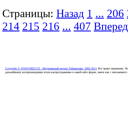
Страницы:
Назад
1
...
206
214
215
216
...
407
Вперед
Copyright © WWW.MED.UZ - Медицинский портал Узбекистана, 2005-2011
Все права защищены. Вс
дальнейшему воспроизведению и/или распространению в какой-либо форме, иначе как с письменного